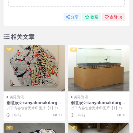
分享
收藏
点赞(
0
)
相关文章
VIP
VIP
美陈资讯
美陈资讯
创意设计tanyabonakdargall
创意设计tanyabonakdargall
ery美陈创意 (441)
ery美陈创意 (1615)
以下内容包含无水印图片【1】张
以下内容包含无水印图片【1】张
，开通会员无障碍浏览 开通VIP会
，开通会员无障碍浏览 开通VIP会
3 年前
17
3 年前
10
员
员
VIP
VIP