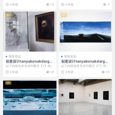
，开通会员无障碍浏览 开通VIP会
，开通会员无障碍浏览 开通VIP会
3 年前
13
3 年前
7
员
员
VIP
VIP
美陈资讯
美陈资讯
创意设计tanyabonakdargall
创意设计tanyabonakdargall
ery美陈创意 (2892)
ery美陈创意 (2393)
以下内容包含无水印图片【1】张
以下内容包含无水印图片【1】张
，开通会员无障碍浏览 开通VIP会
，开通会员无障碍浏览 开通VIP会
3 年前
18
3 年前
10
员
员
VIP