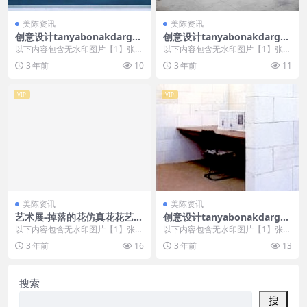
美陈资讯
美陈资讯
创意设计tanyabonakdargall
创意设计tanyabonakdargall
ery美陈创意 (5)
ery美陈创意 (1879)
以下内容包含无水印图片【1】张
以下内容包含无水印图片【1】张
，开通会员无障碍浏览 开通VIP会
，开通会员无障碍浏览 开通VIP会
3 年前
10
3 年前
11
员
员
VIP
VIP
美陈资讯
美陈资讯
艺术展-掉落的花仿真花花艺
创意设计tanyabonakdargall
(5)株洲市美程网
ery美陈创意 (2128)
以下内容包含无水印图片【1】张
以下内容包含无水印图片【1】张
，开通会员无障碍浏览 开通VIP会
，开通会员无障碍浏览 开通VIP会
3 年前
16
3 年前
13
员
员
搜索
搜