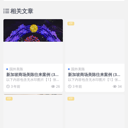
相关文章
VIP
国外美陈
国外美陈
新加坡商场美陈往来案例 (363
新加坡商场美陈往来案例 (314
4)湖州市好的美陈方案
2)威海市一企划
以下内容包含无水印图片【1】张
以下内容包含无水印图片【1】张
，开通会员无障碍浏览 开通VIP会
，开通会员无障碍浏览 开通VIP会
3 年前
26
3 年前
34
员
员
VIP
VIP