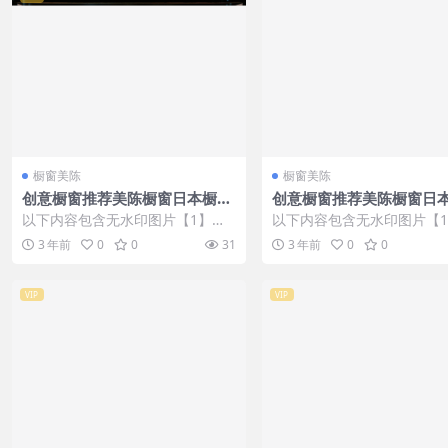
橱窗美陈
橱窗美陈
创意橱窗推荐美陈橱窗日本橱窗
创意橱窗推荐美陈橱窗日
设计 (79)
设计 (207)
以下内容包含无水印图片【1】张
以下内容包含无水印图片【
，开通会员无障碍浏览 开通VIP会
，开通会员无障碍浏览 开通V
3 年前
0
0
31
3 年前
0
0
员
员
VIP
VIP