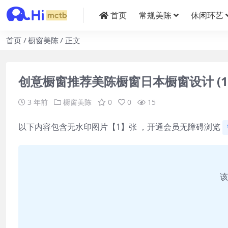
首页
常规美陈
休闲环艺
首页
橱窗美陈
正文
创意橱窗推荐美陈橱窗日本橱窗设计 (15
3 年前
橱窗美陈
0
0
15
以下内容包含无水印图片【1】张 ，开通会员无障碍浏览
该