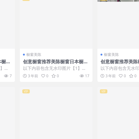
橱窗美陈
橱窗美陈
本橱窗
创意橱窗推荐美陈橱窗日本橱窗
创意橱窗推荐美陈
设计 (348)
设计 (169)
1】张
以下内容包含无水印图片【1】张
以下内容包含无水印
IP会
，开通会员无障碍浏览 开通VIP会
，开通会员无障碍浏览
7
3 年前
0
0
17
3 年前
0
0
员
员
VIP
VIP