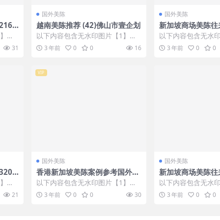
国外美陈
国外美陈
16)
越南美陈推荐 (42)佛山市壹企划
新加坡商场美陈往来
4)菏泽市美陈
1】张
以下内容包含无水印图片【1】张
以下内容包含无水印
IP会
，开通会员无障碍浏览 开通VIP会
，开通会员无障碍浏览
31
3 年前
0
0
16
3 年前
0
0
员
员
VIP
国外美陈
国外美陈
20
香港新加坡美陈案例参考国外美
新加坡商场美陈往来
陈 (26)绍兴市中庭美陈
1)徐州市一企划
1】张
以下内容包含无水印图片【1】张
以下内容包含无水印
IP会
，开通会员无障碍浏览 开通VIP会
，开通会员无障碍浏览
21
3 年前
0
0
30
3 年前
0
0
员
员