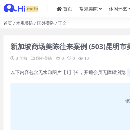
首页
常规美陈
休闲环艺
首页
常规美陈
国外美陈
正文
新加坡商场美陈往来案例 (503)昆明
3 年前
国外美陈
0
0
10
以下内容包含无水印图片【1】张 ，开通会员无障碍浏览
该