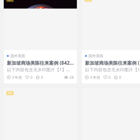
国外美陈
国外美陈
新加坡商场美陈往来案例 (842)
新加坡商场美陈往来案例 (1
杭州市美陈联盟
2)咸阳市美程网
以下内容包含无水印图片【1】张
以下内容包含无水印图片【
，开通会员无障碍浏览 开通VIP会
，开通会员无障碍浏览 开通V
3 年前
0
0
28
3 年前
0
0
员
员
VIP