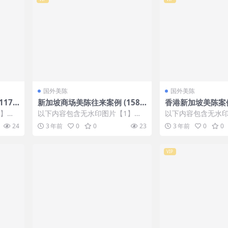
国外美陈
国外美陈
17
新加坡商场美陈往来案例 (158
香港新加坡美陈案
2)乌鲁木齐市美陈工厂
陈 (242)天津市I
1】张
以下内容包含无水印图片【1】张
以下内容包含无水印
IP会
，开通会员无障碍浏览 开通VIP会
，开通会员无障碍浏览
24
3 年前
0
0
23
3 年前
0
0
员
员
VIP