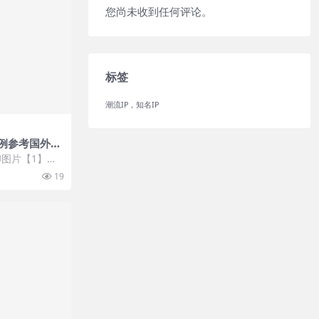
您尚未收到任何评论。
标签
潮流IP，知名IP
例参考国外美
P美陈
图片【1】张
 开通VIP会
19