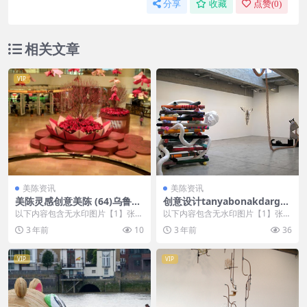
分享
收藏
点赞(
0
)
相关文章
VIP
美陈资讯
美陈资讯
美陈灵感创意美陈 (64)乌鲁木
创意设计tanyabonakdargall
齐市一企划
ery美陈创意 (2132)
以下内容包含无水印图片【1】张
以下内容包含无水印图片【1】张
，开通会员无障碍浏览 开通VIP会
，开通会员无障碍浏览 开通VIP会
3 年前
10
3 年前
36
员
员
VIP
VIP