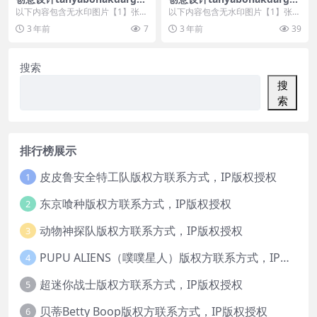
ery美陈创意 (1395)
ery美陈创意 (711)
以下内容包含无水印图片【1】张
以下内容包含无水印图片【1】张
，开通会员无障碍浏览 开通VIP会
，开通会员无障碍浏览 开通VIP会
3 年前
7
3 年前
39
员
员
搜索
搜
索
排行榜展示
皮皮鲁安全特工队版权方联系方式，IP版权授权
1
东京喰种版权方联系方式，IP版权授权
2
动物神探队版权方联系方式，IP版权授权
3
PUPU ALIENS（噗噗星人）版权方联系方式，IP版权授权
4
超迷你战士版权方联系方式，IP版权授权
5
贝蒂Betty Boop版权方联系方式，IP版权授权
6