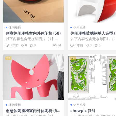
休闲座椅
休闲座椅
创意休闲座椅室内外休闲椅 (58)
休闲座椅玻璃钢单人造型 (3
以下内容包含无水印图片【1】张
以下内容包含无水印图片【
，开通会员无障碍浏览 开通VIP会
，开通会员无障碍浏览 开通V
3 年前
0
0
34
3 年前
0
0
员
员
VIP
VIP
休闲座椅
休闲座椅
创意休闲座椅室内外休闲椅 (63
showpic (36)
6)