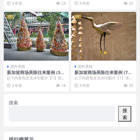
片大全
，开通会员无障碍浏览 开通VIP会
，开通会员无障碍浏览 开通VIP会
3 年前
24
3 年前
32
员
员
VIP
VIP
国外美陈
国外美陈
新加坡商场美陈往来案例 (300
新加坡商场美陈往来案例 (78
5)许昌市美陈是什么
3)聊城市美程制作
以下内容包含无水印图片【1】张
以下内容包含无水印图片【1】张
，开通会员无障碍浏览 开通VIP会
，开通会员无障碍浏览 开通VIP会
3 年前
18
3 年前
39
员
员
搜索
搜
索
排行榜展示