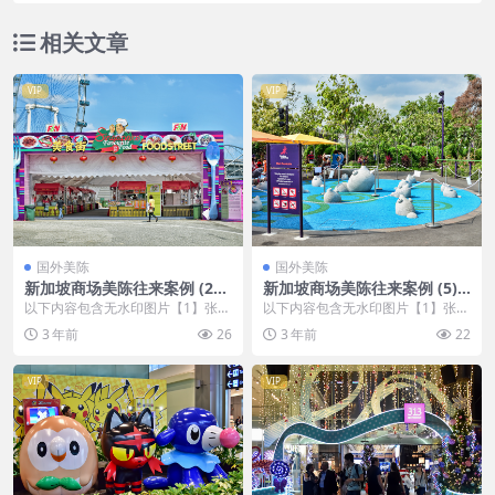
相关文章
VIP
VIP
国外美陈
国外美陈
新加坡商场美陈往来案例 (261
新加坡商场美陈往来案例 (5)
1)榆林市美陈联盟
扬州市美陈设计图片大全
以下内容包含无水印图片【1】张
以下内容包含无水印图片【1】张
，开通会员无障碍浏览 开通VIP会
，开通会员无障碍浏览 开通VIP会
3 年前
26
3 年前
22
员
员
VIP
VIP