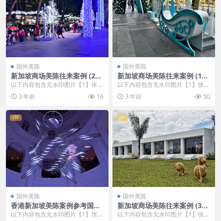
国外美陈
国外美陈
新加坡商场美陈往来案例 (20
新加坡商场美陈往来案例 (132
5)德州市美程网
3)济宁市美陈方案
以下内容包含无水印图片【1】张
以下内容包含无水印图片【1】张
，开通会员无障碍浏览 开通VIP会
，开通会员无障碍浏览 开通VIP会
3 年前
16
3 年前
50
员
员
VIP
VIP
国外美陈
国外美陈
香港新加坡美陈案例参考国外
新加坡商场美陈往来案例 (313
美陈 (245)昆明市美陈设计图
3)廊坊市美陈联盟
以下内容包含无水印图片【1】张
以下内容包含无水印图片【1】张