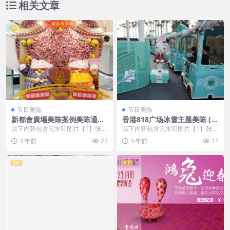
相关文章
VIP
节日美陈
节日美陈
新都會廣場美陈案例美陈通宝
香港818广场冰雪主题美陈 (1
美陈网站 (1)
1)成都市什么叫美陈设计
以下内容包含无水印图片【1】张
以下内容包含无水印图片【1】张
，开通会员无障碍浏览 开通VIP会
，开通会员无障碍浏览 开通VIP会
3 年前
23
3 年前
11
员
员
VIP
VIP