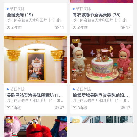
节日美陈
节日美陈
圣诞美陈 (19)
青衣城春节圣诞美陈 (35)
以下内容包含无水印图片【1】张
以下内容包含无水印图片【1】张
，开通会员无障碍浏览 开通VIP会
，开通会员无障碍浏览 开通VIP会
3 年前
11
3 年前
17
员
员
VIP
节日美陈
节日美陈
美陈网站香港美陈朗豪坊 (16
愉景新城美陈欣赏美陈前沿网
7)
(65)
以下内容包含无水印图片【1】张
以下内容包含无水印图片【1】张
，开通会员无障碍浏览 开通VIP会
，开通会员无障碍浏览 开通VIP会
3 年前
43
3 年前
13
员
员
VIP
VIP