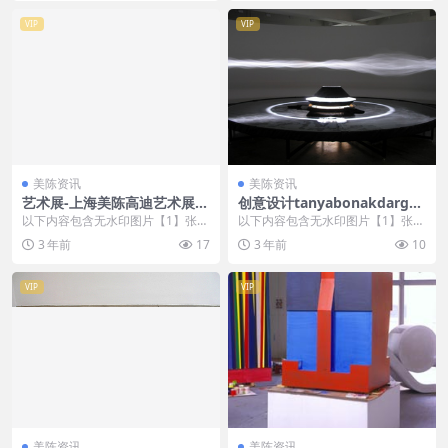
VIP
VIP
美陈资讯
美陈资讯
艺术展-上海美陈高迪艺术展
创意设计tanyabonakdargall
(14)郑州市壹企划
ery美陈创意 (3354)
以下内容包含无水印图片【1】张
以下内容包含无水印图片【1】张
，开通会员无障碍浏览 开通VIP会
，开通会员无障碍浏览 开通VIP会
3 年前
17
3 年前
10
员
员
VIP
VIP
美陈资讯
美陈资讯