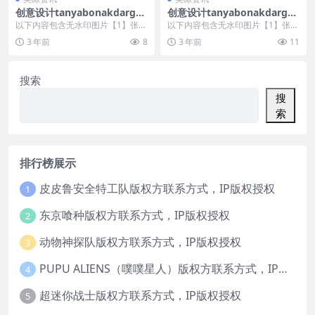
创意设计tanyabonakdargall
创意设计tanyabonakdargall
ery美陈创意 (1484)
ery美陈创意 (575)
以下内容包含无水印图片【1】张
以下内容包含无水印图片【1】张
，开通会员无障碍浏览 开通VIP会
，开通会员无障碍浏览 开通VIP会
3 年前
8
3 年前
11
员
员
搜索
搜
索
排行榜展示
皮皮鲁安全特工队版权方联系方式，IP版权授权
1
东京喰种版权方联系方式，IP版权授权
2
动物神探队版权方联系方式，IP版权授权
3
PUPU ALIENS（噗噗星人）版权方联系方式，IP版权授权
4
超迷你战士版权方联系方式，IP版权授权
5