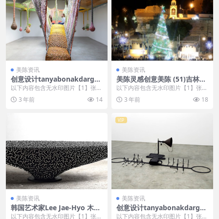
美陈资讯
美陈资讯
创意设计tanyabonakdargall
美陈灵感创意美陈 (51)吉林市
ery美陈创意 (2904)
美陈PPT
以下内容包含无水印图片【1】张
以下内容包含无水印图片【1】张
，开通会员无障碍浏览 开通VIP会
，开通会员无障碍浏览 开通VIP会
3 年前
14
3 年前
18
员
员
VIP
美陈资讯
美陈资讯
韩国艺术家Lee Jae-Hyo 木球
创意设计tanyabonakdargall
艺术品 (16)
ery美陈创意 (1075)
以下内容包含无水印图片【1】张
以下内容包含无水印图片【1】张