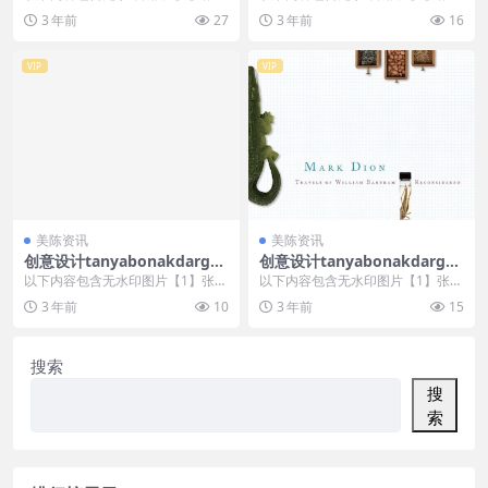
，开通会员无障碍浏览 开通VIP会
，开通会员无障碍浏览 开通VIP会
3 年前
27
3 年前
16
员
员
VIP
VIP
美陈资讯
美陈资讯
创意设计tanyabonakdargall
创意设计tanyabonakdargall
ery美陈创意 (2816)
ery美陈创意 (3077)
以下内容包含无水印图片【1】张
以下内容包含无水印图片【1】张
，开通会员无障碍浏览 开通VIP会
，开通会员无障碍浏览 开通VIP会
3 年前
10
3 年前
15
员
员
搜索
搜
索