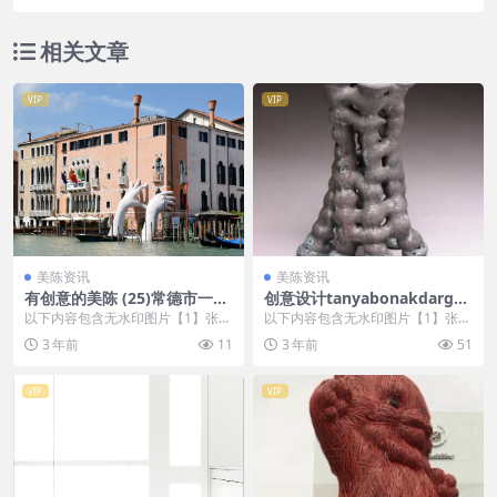
相关文章
VIP
VIP
美陈资讯
美陈资讯
有创意的美陈 (25)常德市一企
创意设计tanyabonakdargall
划
ery美陈创意 (336)
以下内容包含无水印图片【1】张
以下内容包含无水印图片【1】张
，开通会员无障碍浏览 开通VIP会
，开通会员无障碍浏览 开通VIP会
3 年前
11
3 年前
51
员
员
VIP
VIP