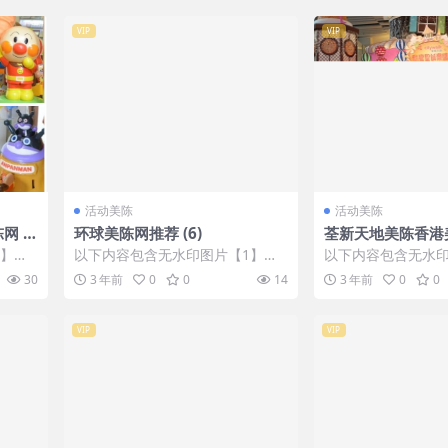
VIP
VIP
活动美陈
活动美陈
 (6
环球美陈网推荐 (6)
荃新天地美陈香港美
0)
1】张
以下内容包含无水印图片【1】张
以下内容包含无水印
IP会
，开通会员无障碍浏览 开通VIP会
，开通会员无障碍浏览
30
3 年前
0
0
14
3 年前
0
0
员
员
VIP
VIP