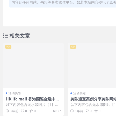
内容到任何网站、书籍等各类媒体平台。如若本站内容侵犯了原
相关文章
VIP
VIP
活动美陈
活动美陈
HK ifc mall 香港國際金融中心
美陈通宝案例分享美陈网站 
商場美陈案例 (2)
0)
以下内容包含无水印图片【1】张
以下内容包含无水印图片【
，开通会员无障碍浏览 开通VIP会
，开通会员无障碍浏览 开通V
3 年前
0
0
27
3 年前
0
0
员
员