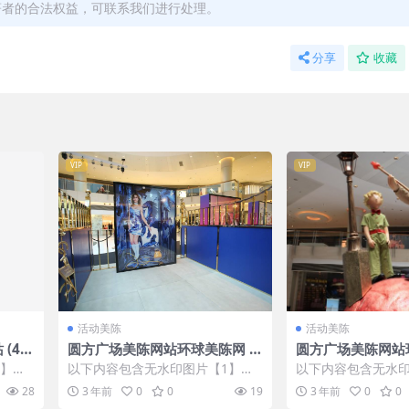
著者的合法权益，可联系我们进行处理。
分享
收藏
VIP
VIP
活动美陈
活动美陈
(42
圆方广场美陈网站环球美陈网 (9
圆方广场美陈网站
0)
(5)
1】张
以下内容包含无水印图片【1】张
以下内容包含无水印
IP会
，开通会员无障碍浏览 开通VIP会
，开通会员无障碍浏览
28
3 年前
0
0
19
3 年前
0
0
员
员