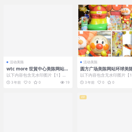
VIP
活动美陈
活动美陈
wtc more 世貿中心美陈网站环
圆方广场美陈网站环球美陈网
球美陈网 (36)
0)
以下内容包含无水印图片【1】张
以下内容包含无水印图片【
，开通会员无障碍浏览 开通VIP会
，开通会员无障碍浏览 开通V
3 年前
0
0
19
3 年前
0
0
员
员
VIP