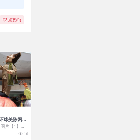
点赞(
0
)
环球美陈网
图片【1】张
 开通VIP会
16