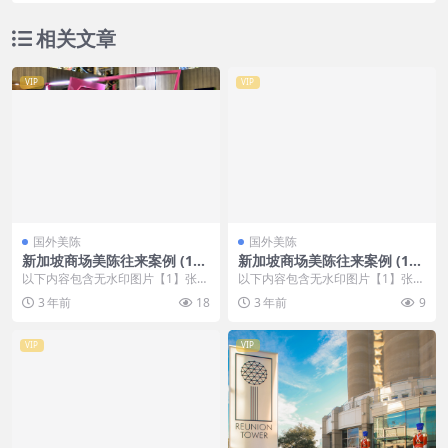
相关文章
VIP
VIP
国外美陈
国外美陈
新加坡商场美陈往来案例 (177
新加坡商场美陈往来案例 (158
1)大连市美陈方案
7)北京市美程制作
以下内容包含无水印图片【1】张
以下内容包含无水印图片【1】张
，开通会员无障碍浏览 开通VIP会
，开通会员无障碍浏览 开通VIP会
3 年前
18
3 年前
9
员
员
VIP
VIP