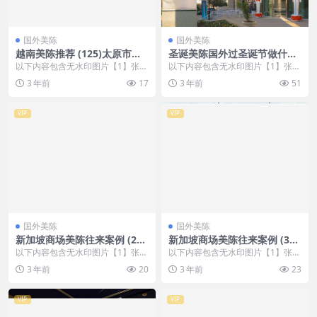
国外美陈
国外美陈
越南美陈推荐 (125)太原市美
圣诞美陈国外过圣诞节做什么
陈网
美陈 (146)沈阳市美程制作
以下内容包含无水印图片【1】张
以下内容包含无水印图片【1】张
，开通会员无障碍浏览 开通VIP会
，开通会员无障碍浏览 开通VIP会
3 年前
17
3 年前
51
员
员
VIP
VIP
国外美陈
国外美陈
新加坡商场美陈往来案例 (230
新加坡商场美陈往来案例 (351
8)保定市一企划
0)天津市灯光美陈
以下内容包含无水印图片【1】张
以下内容包含无水印图片【1】张
，开通会员无障碍浏览 开通VIP会
，开通会员无障碍浏览 开通VIP会
3 年前
20
3 年前
23
员
员
VIP
VIP