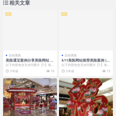
相关文章
VIP
VIP
活动美陈
活动美陈
美陈通宝案例分享美陈网站 (7
k11美陈网站推荐美陈案例 (1
4)
3)
以下内容包含无水印图片【1】张
以下内容包含无水印图片【1】张
，开通会员无障碍浏览 开通VIP会
，开通会员无障碍浏览 开通VIP会
3 年前
16
3 年前
15
员
员
VIP