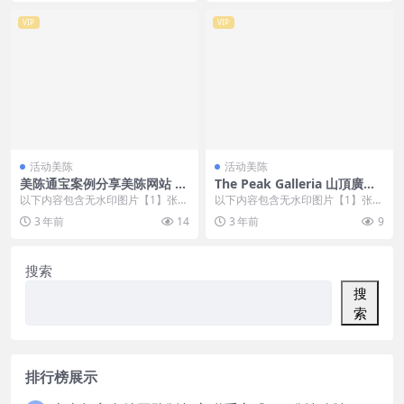
VIP
VIP
活动美陈
活动美陈
美陈通宝案例分享美陈网站 (4
The Peak Galleria 山頂廣場
10)
美陈案例美陈网站美陈前沿 (3
以下内容包含无水印图片【1】张
以下内容包含无水印图片【1】张
2)
，开通会员无障碍浏览 开通VIP会
，开通会员无障碍浏览 开通VIP会
3 年前
14
3 年前
9
员
员
搜索
搜
索
排行榜展示