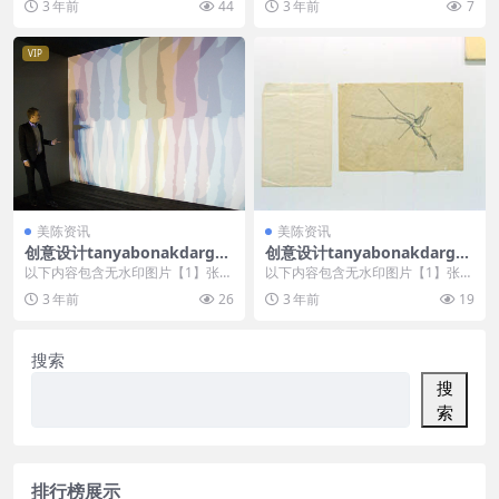
3 年前
44
3 年前
7
员
员
VIP
美陈资讯
美陈资讯
创意设计tanyabonakdargall
创意设计tanyabonakdargall
ery美陈创意 (1723)
ery美陈创意 (521)
以下内容包含无水印图片【1】张
以下内容包含无水印图片【1】张
，开通会员无障碍浏览 开通VIP会
，开通会员无障碍浏览 开通VIP会
3 年前
26
3 年前
19
员
员
搜索
搜
索
排行榜展示