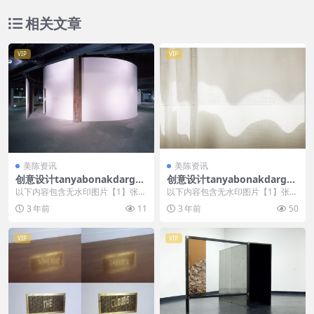
相关文章
VIP
VIP
美陈资讯
美陈资讯
创意设计tanyabonakdargall
创意设计tanyabonakdargall
ery美陈创意 (277)
ery美陈创意 (2703)
以下内容包含无水印图片【1】张
以下内容包含无水印图片【1】张
，开通会员无障碍浏览 开通VIP会
，开通会员无障碍浏览 开通VIP会
3 年前
11
3 年前
50
员
员
VIP
VIP