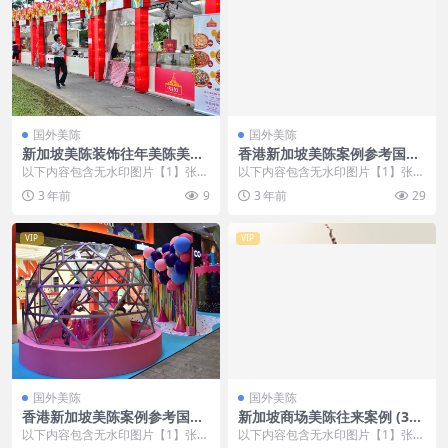
国外美陈
国外美陈
新加坡美陈装饰往年美陈美陈
香港新加坡美陈案例参考国外
通宝 (39)常德市美陈
美陈 (266)郴州市什么叫美陈
以下内容包含无水印图片【1】张
以下内容包含无水印图片【1】张
设计
，开通会员无障碍浏览 开通VIP会
，开通会员无障碍浏览 开通VIP会
3 年前
9
3 年前
29
员
员
VIP
VIP
国外美陈
国外美陈
香港新加坡美陈案例参考国外
新加坡商场美陈往来案例 (381
美陈 (192)咸阳市美陈设计案
1)扬州市美陈创意
以下内容包含无水印图片【1】张
以下内容包含无水印图片【1】张