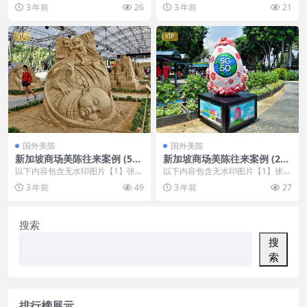
例
，开通会员无障碍浏览 开通VIP会
，开通会员无障碍浏览 开通VIP会
3 年前
26
3 年前
21
员
员
VIP
VIP
国外美陈
国外美陈
新加坡商场美陈往来案例 (50
新加坡商场美陈往来案例 (251
4)遵义市美陈巴巴
0)金华市美陈PPT
以下内容包含无水印图片【1】张
以下内容包含无水印图片【1】张
，开通会员无障碍浏览 开通VIP会
，开通会员无障碍浏览 开通VIP会
3 年前
49
3 年前
27
员
员
搜索
搜
索
排行榜展示