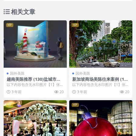
相关文章
VIP
VIP
国外美陈
国外美陈
越南美陈推荐 (130)盐城市美
新加坡商场美陈往来案例 (150
程网
7)呼和浩特市美陈公司
以下内容包含无水印图片【1】张
以下内容包含无水印图片【1】张
，开通会员无障碍浏览 开通VIP会
，开通会员无障碍浏览 开通VIP会
3 年前
20
3 年前
20
员
员
VIP
VIP