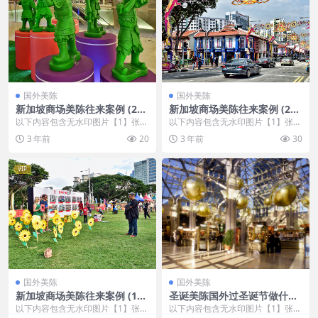
国外美陈
国外美陈
新加坡商场美陈往来案例 (234
新加坡商场美陈往来案例 (232
8)湛江市美陈制作
8)沈阳市美陈
以下内容包含无水印图片【1】张
以下内容包含无水印图片【1】张
，开通会员无障碍浏览 开通VIP会
，开通会员无障碍浏览 开通VIP会
3 年前
20
3 年前
30
员
员
VIP
国外美陈
国外美陈
新加坡商场美陈往来案例 (154
圣诞美陈国外过圣诞节做什么
5)扬州市美陈联盟
美陈 (44)南通市美陈联盟
以下内容包含无水印图片【1】张
以下内容包含无水印图片【1】张