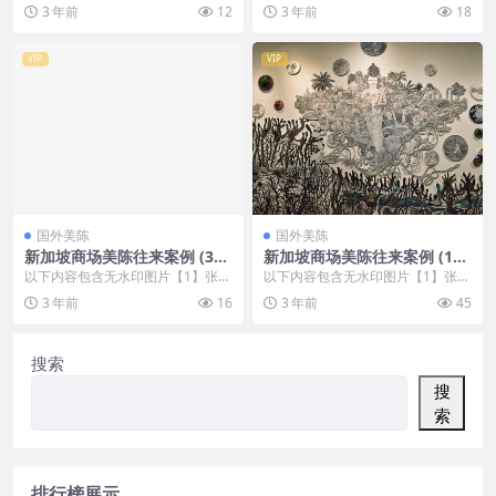
，开通会员无障碍浏览 开通VIP会
，开通会员无障碍浏览 开通VIP会
3 年前
12
3 年前
18
员
员
VIP
VIP
国外美陈
国外美陈
新加坡商场美陈往来案例 (343
新加坡商场美陈往来案例 (159
7)淄博市DP点美陈
3)西安市美陈网
以下内容包含无水印图片【1】张
以下内容包含无水印图片【1】张
，开通会员无障碍浏览 开通VIP会
，开通会员无障碍浏览 开通VIP会
3 年前
16
3 年前
45
员
员
搜索
搜
索
排行榜展示