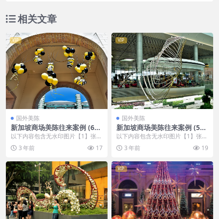
相关文章
VIP
VIP
国外美陈
国外美陈
新加坡商场美陈往来案例 (64
新加坡商场美陈往来案例 (54
9)湖州市美陈是什么
0)邯郸市美陈制作
以下内容包含无水印图片【1】张
以下内容包含无水印图片【1】张
，开通会员无障碍浏览 开通VIP会
，开通会员无障碍浏览 开通VIP会
3 年前
17
3 年前
19
员
员
VIP