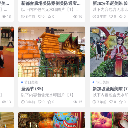
荐美陈
新都會廣場美陈案例美陈通宝美
新加坡圣诞美陈 (8
陈网站 (3)
1】张
以下内容包含无水印图片【1】张
以下内容包含无水印
IP会
，开通会员无障碍浏览 开通VIP会
，开通会员无障碍浏览
13
3 年前
0
0
16
3 年前
0
0
员
员
VIP
VIP
节日美陈
节日美陈
圣诞节 (35)
新加坡圣诞美陈 (7
1】张
以下内容包含无水印图片【1】张
以下内容包含无水印
IP会
，开通会员无障碍浏览 开通VIP会
，开通会员无障碍浏览
13
3 年前
0
0
15
3 年前
0
0
员
员
VIP
VIP