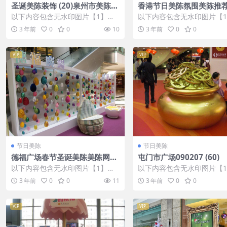
圣诞美陈装饰 (20)泉州市美陈工
香港节日美陈氛围美陈推
厂
网 (63)
以下内容包含无水印图片【1】张
以下内容包含无水印图片【
，开通会员无障碍浏览 开通VIP会
，开通会员无障碍浏览 开通V
3 年前
0
0
10
3 年前
0
0
员
员
VIP
VIP
节日美陈
节日美陈
德福广场春节圣诞美陈美陈网站
屯门市广场090207 (60)
(3)
以下内容包含无水印图片【1】张
以下内容包含无水印图片【
，开通会员无障碍浏览 开通VIP会
，开通会员无障碍浏览 开通V
3 年前
0
0
11
3 年前
0
0
员
员
VIP
VIP