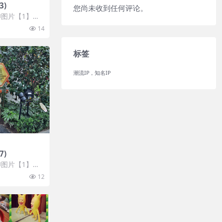
3)
您尚未收到任何评论。
图片【1】张
 开通VIP会
14
标签
潮流IP，知名IP
7)
图片【1】张
 开通VIP会
12