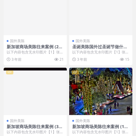
国外美陈
国外美陈
新加坡商场美陈往来案例 (292
圣诞美陈国外过圣诞节做什么
5)深圳市美陈
美陈 (59)北京市美陈公司
以下内容包含无水印图片【1】张
以下内容包含无水印图片【1】张
，开通会员无障碍浏览 开通VIP会
，开通会员无障碍浏览 开通VIP会
3 年前
21
3 年前
15
员
员
VIP
VIP
国外美陈
国外美陈
新加坡商场美陈往来案例 (307
新加坡商场美陈往来案例 (12
0)泉州市美陈工厂
4)济南市美陈制作
以下内容包含无水印图片【1】张
以下内容包含无水印图片【1】张