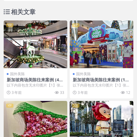
相关文章
VIP
VIP
国外美陈
国外美陈
新加坡商场美陈往来案例 (400
新加坡商场美陈往来案例 (17
4)菏泽市美陈主要做什么
2)东莞市壹企划
以下内容包含无水印图片【1】张
以下内容包含无水印图片【1】张
，开通会员无障碍浏览 开通VIP会
，开通会员无障碍浏览 开通VIP会
3 年前
33
3 年前
12
员
员
VIP
VIP