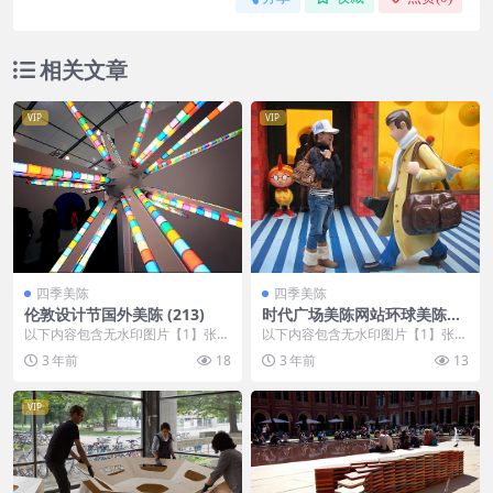
相关文章
VIP
VIP
四季美陈
四季美陈
伦敦设计节国外美陈 (213)
时代广场美陈网站环球美陈网
(36)
以下内容包含无水印图片【1】张
以下内容包含无水印图片【1】张
，开通会员无障碍浏览 开通VIP会
，开通会员无障碍浏览 开通VIP会
3 年前
18
3 年前
13
员
员
VIP