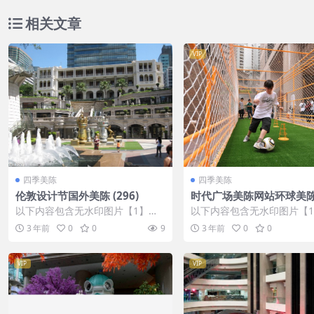
相关文章
VIP
四季美陈
四季美陈
伦敦设计节国外美陈 (296)
时代广场美陈网站环球美陈网
27)
以下内容包含无水印图片【1】张
以下内容包含无水印图片【
，开通会员无障碍浏览 开通VIP会
，开通会员无障碍浏览 开通V
3 年前
0
0
9
3 年前
0
0
员
员
VIP
VIP