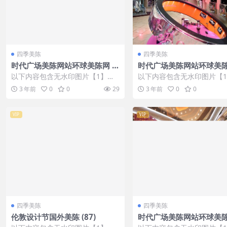
四季美陈
四季美陈
时代广场美陈网站环球美陈网 (2
时代广场美陈网站环球美陈网
00)
22)
以下内容包含无水印图片【1】张
以下内容包含无水印图片【
，开通会员无障碍浏览 开通VIP会
，开通会员无障碍浏览 开通V
3 年前
0
0
29
3 年前
0
0
员
员
VIP
VIP
四季美陈
四季美陈
伦敦设计节国外美陈 (87)
时代广场美陈网站环球美陈网
01)