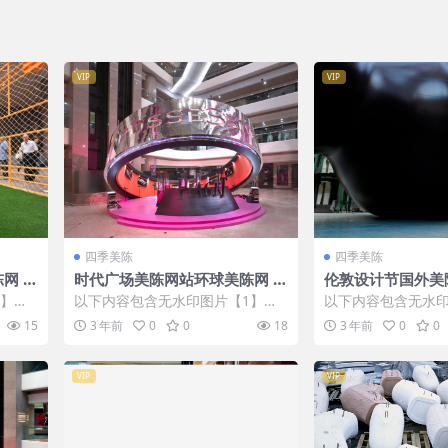
VIP
VIP
四季美陈
四季美陈
 (1
时代广场美陈网站环球美陈网 (1
伦敦设计节国外美陈 
21)
1】张
以下内容包含无水印图片【1】张
以下内容包含无水印
IP会
，开通会员无障碍浏览 开通VIP会
，开通会员无障碍浏览
15
3 年前
0
0
18
3 年前
0
0
员
员
VIP
VIP