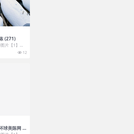
(271)
图片【1】张
 开通VIP会
12
球美陈网 (1