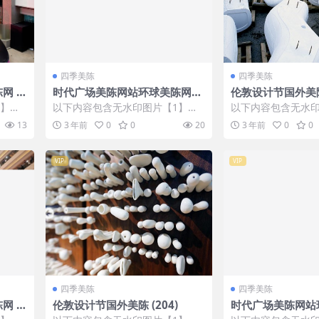
四季美陈
四季美陈
 (1
时代广场美陈网站环球美陈网
伦敦设计节国外美陈 
(6)
1】张
以下内容包含无水印图片【1】张
以下内容包含无水印
IP会
，开通会员无障碍浏览 开通VIP会
，开通会员无障碍浏览
13
3 年前
0
0
20
3 年前
0
0
员
员
VIP
VIP
四季美陈
四季美陈
 (1
伦敦设计节国外美陈 (204)
时代广场美陈网站环
76)