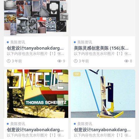
美陈资讯
美陈资讯
创意设计tanyabonakdargall
美陈灵感创意美陈 (156)东营
ery美陈创意 (2844)
市美陈方案
以下内容包含无水印图片【1】张
以下内容包含无水印图片【1】张
，开通会员无障碍浏览 开通VIP会
，开通会员无障碍浏览 开通VIP会
3 年前
9
3 年前
8
员
员
VIP
VIP
美陈资讯
美陈资讯
创意设计tanyabonakdargall
创意设计tanyabonakdargall
ery美陈创意 (1602)
ery美陈创意 (2178)
以下内容包含无水印图片【1】张
以下内容包含无水印图片【1】张