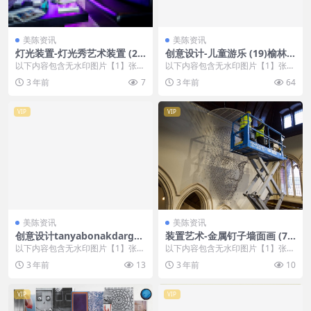
美陈资讯
美陈资讯
灯光装置-灯光秀艺术装置 (2)
创意设计-儿童游乐 (19)榆林
滨州市美陈制作
市美陈方案
以下内容包含无水印图片【1】张
以下内容包含无水印图片【1】张
，开通会员无障碍浏览 开通VIP会
，开通会员无障碍浏览 开通VIP会
3 年前
7
3 年前
64
员
员
VIP
VIP
美陈资讯
美陈资讯
创意设计tanyabonakdargall
装置艺术-金属钉子墙面画 (7)
ery美陈创意 (638)
威海市美陈公司
以下内容包含无水印图片【1】张
以下内容包含无水印图片【1】张
，开通会员无障碍浏览 开通VIP会
，开通会员无障碍浏览 开通VIP会
3 年前
13
3 年前
10
员
员
VIP
VIP