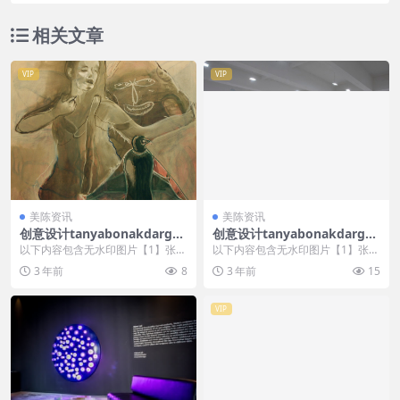
相关文章
VIP
VIP
美陈资讯
美陈资讯
创意设计tanyabonakdargall
创意设计tanyabonakdargall
ery美陈创意 (2315)
ery美陈创意 (2245)
以下内容包含无水印图片【1】张
以下内容包含无水印图片【1】张
，开通会员无障碍浏览 开通VIP会
，开通会员无障碍浏览 开通VIP会
3 年前
8
3 年前
15
员
员
VIP