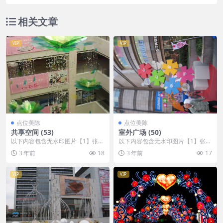
相关文章
VIP
VIP
点位美陈
点位美陈
共享空间 (53)
室外广场 (50)
以下内容包含无水印图片【1】张
以下内容包含无水印图片【1】张
，开通会员无障碍浏览 开通VIP会
，开通会员无障碍浏览 开通VIP会
3 年前
18
3 年前
17
员
员
VIP
VIP