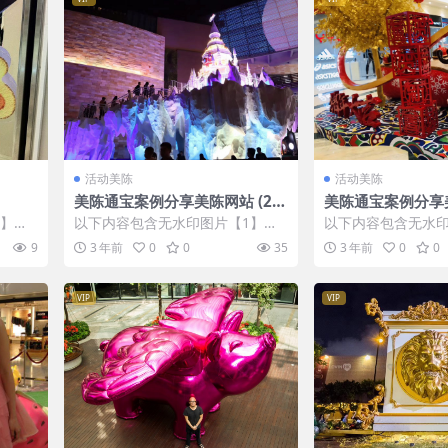
活动美陈
活动美陈
美陈通宝案例分享美陈网站 (29
美陈通宝案例分享美
3)
3)
1】张
以下内容包含无水印图片【1】张
以下内容包含无水印
IP会
，开通会员无障碍浏览 开通VIP会
，开通会员无障碍浏览
9
3 年前
0
0
35
3 年前
0
0
员
员
VIP
VIP