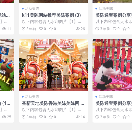
活动美陈
活动美陈
网站环
k11美陈网站推荐美陈案例 (3)
美陈通宝案例分享美
1】张
以下内容包含无水印图片【1】张
以下内容包含无水印
IP会
，开通会员无障碍浏览 开通VIP会
，开通会员无障碍浏览
11
3 年前
0
0
26
3 年前
0
0
员
员
VIP
VIP
活动美陈
活动美陈
(17
荃新天地美陈香港美陈美陈网 (6
美陈通宝案例分享美
1)
7)
1】张
以下内容包含无水印图片【1】张
以下内容包含无水印
IP会
，开通会员无障碍浏览 开通VIP会
，开通会员无障碍浏览
25
3 年前
0
0
14
3 年前
0
0
员
员