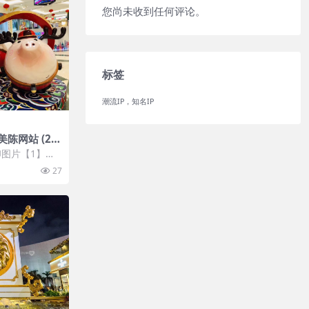
您尚未收到任何评论。
标签
潮流IP，知名IP
陈网站 (20
图片【1】张
 开通VIP会
27