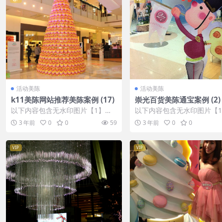
活动美陈
活动美陈
k11美陈网站推荐美陈案例 (17)
崇光百货美陈通宝案例 (2)
以下内容包含无水印图片【1】张
以下内容包含无水印图片【
，开通会员无障碍浏览 开通VIP会
，开通会员无障碍浏览 开通V
3 年前
0
0
59
3 年前
0
0
员
员
VIP
VIP