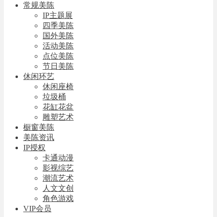
常规美陈
IP主题展
四季美陈
国外美陈
活动美陈
点位美陈
节日美陈
休闲环艺
休闲座椅
垃圾桶
花缸花盆
雕塑艺术
橱窗美陈
美陈资讯
IP授权
卡通动漫
影视综艺
潮流艺术
人文文创
角色游戏
VIP会员