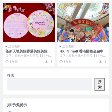
VIP
VIP
活动美陈
活动美陈
荃新天地美陈香港美陈美陈网
HK ifc mall 香港國際金融中
(100)
心商場美陈案例 (55)
以下内容包含无水印图片【1】张
以下内容包含无水印图片【1】张
，开通会员无障碍浏览 开通VIP会
，开通会员无障碍浏览 开通VIP会
3 年前
13
3 年前
16
员
员
搜索
搜
索
排行榜展示