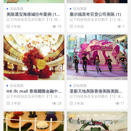
活动美陈
活动美陈
美陈通宝海港城往年案例 (11
塞尔福里奇百货公司美陈 (1)
9)
以下内容包含无水印图片【1】张
以下内容包含无水印图片【1】张
，开通会员无障碍浏览 开通VIP会
，开通会员无障碍浏览 开通VIP会
3 年前
19
3 年前
7
员
员
VIP
VIP
活动美陈
活动美陈
HK ifc mall 香港國際金融中
荃新天地美陈香港美陈美陈网
心商場美陈案例 (20)
(25)
以下内容包含无水印图片【1】张
以下内容包含无水印图片【1】张
，开通会员无障碍浏览 开通VIP会
，开通会员无障碍浏览 开通VIP会
3 年前
28
3 年前
11
员
员
VIP
VIP