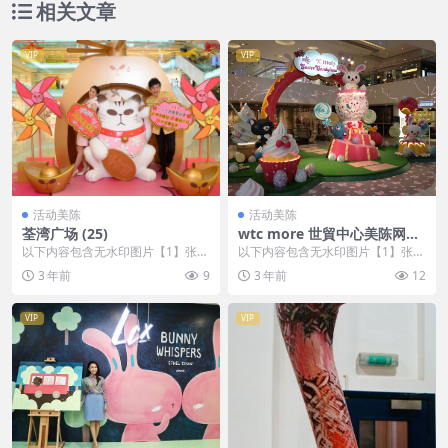
相关文章
VIP
VIP
活动美陈
活动美陈
荃湾广场 (25)
wtc more 世貿中心美陈网站
环球美陈网 (29)
以下内容包含无水印图片【1】张
以下内容包含无水印图片【1】张
，开通会员无障碍浏览 开通VIP会
，开通会员无障碍浏览 开通VIP会
3 年前
9
3 年前
12
员
员
VIP
VIP