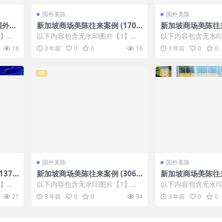
国外美陈
国外美陈
国外美
新加坡商场美陈往来案例 (170
新加坡商场美陈往来
排名
6)温州市美程网
0)苏州市美陈主要
1】张
以下内容包含无水印图片【1】张
以下内容包含无水印
IP会
，开通会员无障碍浏览 开通VIP会
，开通会员无障碍浏览
18
3 年前
0
0
16
3 年前
0
0
员
员
VIP
VIP
国外美陈
国外美陈
37
新加坡商场美陈往来案例 (306
新加坡商场美陈往来
2)无锡市美陈PPT
0)岳阳市美陈公司
1】张
以下内容包含无水印图片【1】张
以下内容包含无水印
IP会
，开通会员无障碍浏览 开通VIP会
，开通会员无障碍浏览
21
3 年前
0
0
34
3 年前
0
0
员
员