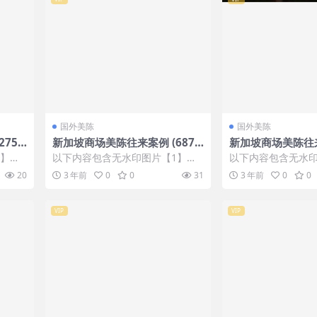
国外美陈
国外美陈
75
新加坡商场美陈往来案例 (687)
新加坡商场美陈往来案
淄博市壹企划
昆明市美陈工厂
1】张
以下内容包含无水印图片【1】张
以下内容包含无水印
IP会
，开通会员无障碍浏览 开通VIP会
，开通会员无障碍浏览
20
3 年前
0
0
31
3 年前
0
0
员
员
VIP
VIP