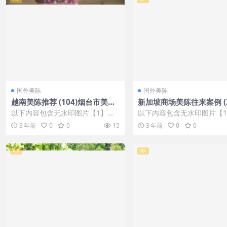
国外美陈
国外美陈
越南美陈推荐 (104)烟台市美陈
新加坡商场美陈往来案例 (2
联盟
7)新乡市美陈工厂
以下内容包含无水印图片【1】张
以下内容包含无水印图片【
，开通会员无障碍浏览 开通VIP会
，开通会员无障碍浏览 开通V
3 年前
0
0
15
3 年前
0
0
员
员
VIP
VIP