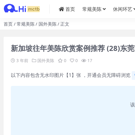
首页
常规美陈
休闲环艺
首页
常规美陈
国外美陈
正文
新加坡往年美陈欣赏案例推荐 (28)东
3 年前
国外美陈
0
0
17
以下内容包含无水印图片【1】张 ，开通会员无障碍浏览
该