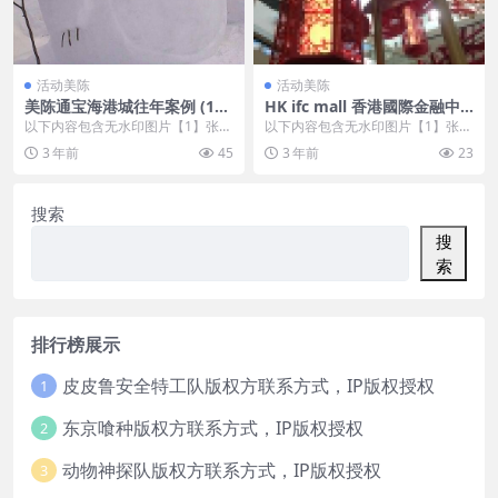
活动美陈
活动美陈
美陈通宝海港城往年案例 (11
HK ifc mall 香港國際金融中
4)
心商場美陈案例 (98)
以下内容包含无水印图片【1】张
以下内容包含无水印图片【1】张
，开通会员无障碍浏览 开通VIP会
，开通会员无障碍浏览 开通VIP会
3 年前
45
3 年前
23
员
员
搜索
搜
索
排行榜展示
皮皮鲁安全特工队版权方联系方式，IP版权授权
1
东京喰种版权方联系方式，IP版权授权
2
动物神探队版权方联系方式，IP版权授权
3