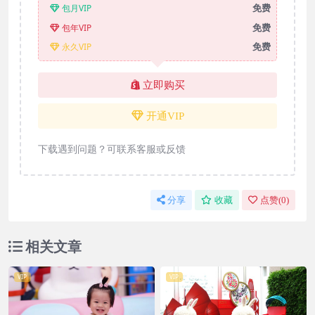
免费
包月VIP
免费
包年VIP
免费
永久VIP
立即购买
开通VIP
下载遇到问题？可联系客服或反馈
分享
收藏
点赞(
0
)
相关文章
VIP
VIP