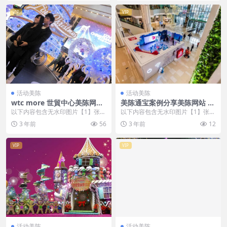
VIP
VIP
活动美陈
活动美陈
wtc more 世貿中心美陈网站
美陈通宝案例分享美陈网站 (3
环球美陈网 (81)
88)
以下内容包含无水印图片【1】张
以下内容包含无水印图片【1】张
，开通会员无障碍浏览 开通VIP会
，开通会员无障碍浏览 开通VIP会
3 年前
56
3 年前
12
员
员
VIP
VIP
活动美陈
活动美陈