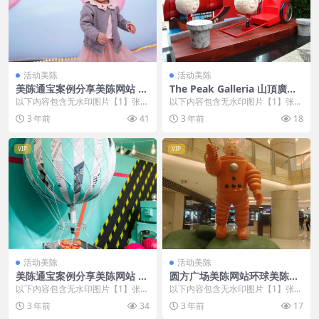
活动美陈
活动美陈
美陈通宝案例分享美陈网站 (8
The Peak Galleria 山頂廣場
7)
美陈案例美陈网站美陈前沿
以下内容包含无水印图片【1】张
以下内容包含无水印图片【1】张
(5)
，开通会员无障碍浏览 开通VIP会
，开通会员无障碍浏览 开通VIP会
3 年前
41
3 年前
18
员
员
VIP
VIP
活动美陈
活动美陈
美陈通宝案例分享美陈网站 (2
圆方广场美陈网站环球美陈网
86)
(34)
以下内容包含无水印图片【1】张
以下内容包含无水印图片【1】张
，开通会员无障碍浏览 开通VIP会
，开通会员无障碍浏览 开通VIP会
3 年前
34
3 年前
17
员
员