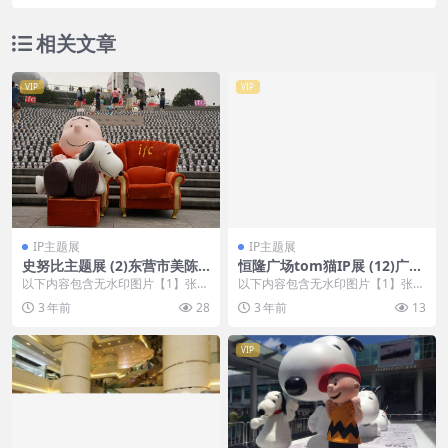
相关文章
VIP
VIP
IP主题展
IP主题展
史努比主题展 (2)东营市美陈
恒隆广场tom猫IP展 (12)广州
设计
市美陈联盟
以下内容包含无水印图片【1】张
以下内容包含无水印图片【1】张
，开通会员无障碍浏览 开通VIP会
，开通会员无障碍浏览 开通VIP会
3 年前
28
3 年前
13
员
员
VIP