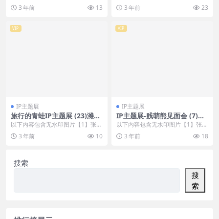
，开通会员无障碍浏览 开通VIP会
，开通会员无障碍浏览 开通VIP会
3 年前
13
3 年前
23
员
员
VIP
VIP
IP主题展
IP主题展
旅行的青蛙IP主题展 (23)潍坊
IP主题展-贱萌熊见面会 (7)广
市美陈工厂
州市美陈联盟
以下内容包含无水印图片【1】张
以下内容包含无水印图片【1】张
，开通会员无障碍浏览 开通VIP会
，开通会员无障碍浏览 开通VIP会
3 年前
10
3 年前
18
员
员
搜索
搜
索