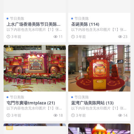
节日美陈
节日美陈
上水广场香港美陈节日美陈
圣诞美陈 (114)
(1)
以下内容包含无水印图片【1】张
以下内容包含无水印图片【1】张
，开通会员无障碍浏览 开通VIP会
，开通会员无障碍浏览 开通VIP会
3 年前
11
3 年前
23
员
员
VIP
节日美陈
节日美陈
屯門市廣場tmtplaza (21)
蓝湾广场美陈网站 (13)
以下内容包含无水印图片【1】张
以下内容包含无水印图片【1】张
，开通会员无障碍浏览 开通VIP会
，开通会员无障碍浏览 开通VIP会
3 年前
18
3 年前
14
员
员
VIP