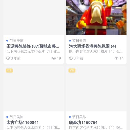
节日美陈
节日美陈
圣诞美陈装饰 (87)聊城市美程
淘大商场香港美陈氛围 (4)
制作
以下内容包含无水印图片【1】张
以下内容包含无水印图片【1】张
，开通会员无障碍浏览 开通VIP会
，开通会员无障碍浏览 开通VIP会
3 年前
19
3 年前
14
员
员
VIP
VIP
节日美陈
节日美陈
太古广场1160841
朗豪坊1160764
以下内容包含无水印图片【1】张
以下内容包含无水印图片【1】张