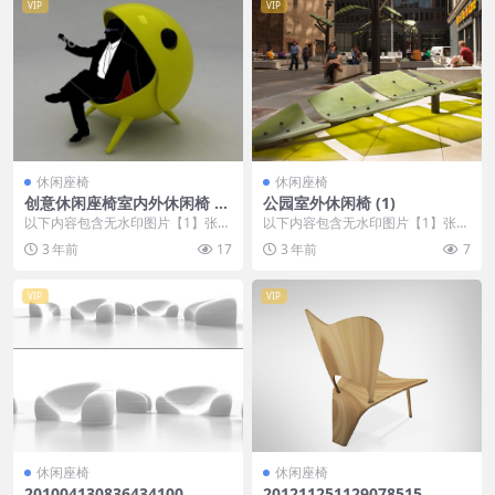
VIP
VIP
休闲座椅
休闲座椅
创意休闲座椅室内外休闲椅 (2
公园室外休闲椅 (1)
53)
以下内容包含无水印图片【1】张
以下内容包含无水印图片【1】张
，开通会员无障碍浏览 开通VIP会
，开通会员无障碍浏览 开通VIP会
3 年前
17
3 年前
7
员
员
VIP
VIP
休闲座椅
休闲座椅
201004130836434100
201211251129078515