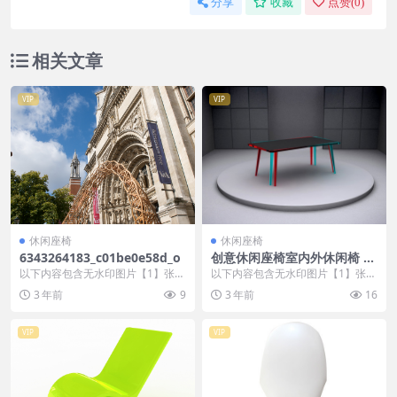
分享
收藏
点赞(
0
)
相关文章
VIP
VIP
休闲座椅
休闲座椅
6343264183_c01be0e58d_o
创意休闲座椅室内外休闲椅 (1
39)
以下内容包含无水印图片【1】张
以下内容包含无水印图片【1】张
，开通会员无障碍浏览 开通VIP会
，开通会员无障碍浏览 开通VIP会
3 年前
9
3 年前
16
员
员
VIP
VIP