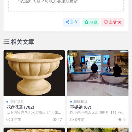
下载遇到问题？可联系客服或反馈
分享
收藏
点赞(
0
)
相关文章
VIP
VIP
花缸花盆
花缸花盆
花盆花器 (702)
不锈钢 (67)
以下内容包含无水印图片【1】张
以下内容包含无水印图片【1】张
，开通会员无障碍浏览 开通VIP会
，开通会员无障碍浏览 开通VIP会
3 年前
17
3 年前
6
员
员
VIP