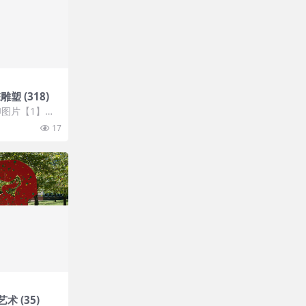
塑 (318)
图片【1】张
 开通VIP会
17
 (35)