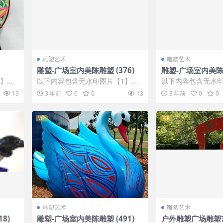
雕塑艺术
雕塑艺术
雕塑-广场室内美陈雕塑 (376)
雕塑-广场室内美陈雕
1】张
以下内容包含无水印图片【1】张
以下内容包含无水印
IP会
，开通会员无障碍浏览 开通VIP会
，开通会员无障碍浏览
13
3 年前
0
0
13
3 年前
0
0
员
员
VIP
VIP
雕塑艺术
雕塑艺术
8)
雕塑-广场室内美陈雕塑 (491)
户外雕塑广场雕塑艺术