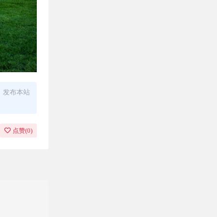
、发布本站
点赞(
0
)