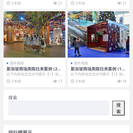
，开通会员无障碍浏览 开通VIP会
，开通会员无障碍浏览 开通VIP会
3 年前
21
3 年前
21
员
员
VIP
VIP
国外美陈
国外美陈
新加坡商场美陈往来案例 (295
新加坡商场美陈往来案例 (17
3)大庆市美陈设计
3)岳阳市美陈联盟
以下内容包含无水印图片【1】张
以下内容包含无水印图片【1】张
，开通会员无障碍浏览 开通VIP会
，开通会员无障碍浏览 开通VIP会
3 年前
17
3 年前
18
员
员
搜索
搜
索
排行榜展示