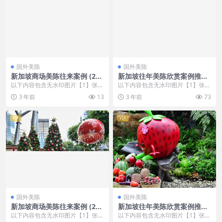
国外美陈
国外美陈
新加坡商场美陈往来案例 (209
新加坡往年美陈欣赏案例推荐
7)上海市美陈公司
(82)连云港市美程制作
以下内容包含无水印图片【1】张
以下内容包含无水印图片【1】张
，开通会员无障碍浏览 开通VIP会
，开通会员无障碍浏览 开通VIP会
3 年前
13
3 年前
73
员
员
VIP
VIP
国外美陈
国外美陈
新加坡商场美陈往来案例 (23
新加坡往年美陈欣赏案例推荐
4)长沙市壹企划
(52)滨州市一企划
以下内容包含无水印图片【1】张
以下内容包含无水印图片【1】张