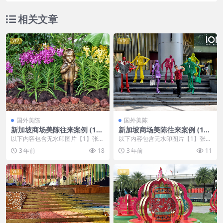
相关文章
VIP
VIP
国外美陈
国外美陈
新加坡商场美陈往来案例 (163
新加坡商场美陈往来案例 (181
4)聊城市美程网
7)佛山市美陈网
以下内容包含无水印图片【1】张
以下内容包含无水印图片【1】张
，开通会员无障碍浏览 开通VIP会
，开通会员无障碍浏览 开通VIP会
3 年前
18
3 年前
11
员
员
VIP
VIP